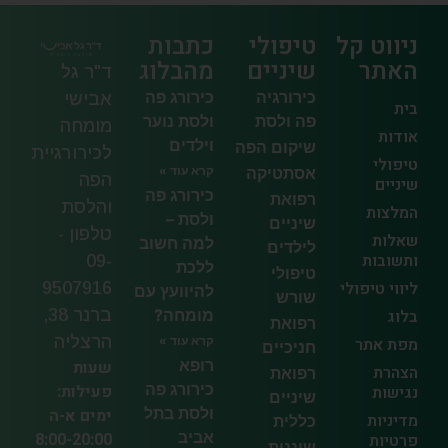
ניווט קל
טיפולי
כתבות
האתר
שיניים
מהבלוג
ד"ר גל
כירורגיה
כירורג פה
אבישי
בית
פה ולסת
ולסת נוער
מומחה
אודות
וילדים
שיקום הפה
לכירורגיית
טיפולי
אסתטיקה
קרא עוד »
הפה
שיניים
כירורג פה
רפואת
והלסת
המלצות
ולסת –
שיניים
טלפון -
שאלות
למה חשוב
לילדים
ותשובות
09-
ללכת
טיפולי
ליווי טיפולי
9507916
להיוועץ עם
שורש
בלוג
מומחה?
ברנר 38,
רפואת
הרצליה
מפת אתר
קרא עוד »
חניכיים
רופא
שעות
הצהרת
רפואת
כירורג פה
פעילות:
נגישות
שיניים
ולסת בתל
ימים א-ה
מדיניות
כללית
אביב
8:00-20:00
פרטיות
שיננית