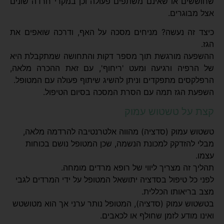
שחוששים או שאינם משתפים פעולה וכן במקרי חרדה שונים
אצל מבוגרים.
כיצד זה נעשה? מניחים מסכה על האף, ודרכה שואפים את
הגז.
ההשפעה מורגשת תוך מספר דקות והתחושה שמתקבלת היא
של הרפיה ורגיעה ומעט 'ריחוף', עם זאת ההכרה מלאה,
הרפלקסים מתפקדים וניתן להשיג שיתוף פעולה עם המטופל.
השפעת הגז תמה עם הסרת המסכה בסיום הטיפול.
קצת על טשטוש עמוק
טשטוש עמוק (סדציה
)
מהווה אלטרנטיבה להרדמה מלאה,
מבלי להזדקק למכונת הנשמה, שכן המטופל נושם בכוחות
עצמו.
תהליך זה מצריך ליווי של רופא מרדים מומחה
.
לפני כל טיפול בסדציה יתושאל המטופל על ידי המרדים לגבי
מצב בריאותו הכללית.
בטשטוש עמוק (סדציה
),
המטופל נותר ערני אך הוא מטושטש
ואינו מודע לזמן שחולף או לכאבים.