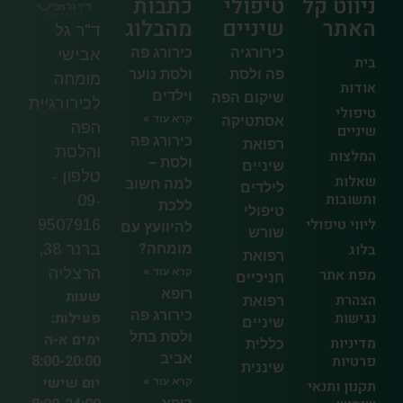
ניווט קל
טיפולי
כתבות
האתר
שיניים
מהבלוג
ד"ר גל
כירורגיה
כירורג פה
אבישי
בית
פה ולסת
ולסת נוער
מומחה
אודות
וילדים
שיקום הפה
לכירורגיית
טיפולי
אסתטיקה
קרא עוד »
הפה
שיניים
כירורג פה
רפואת
והלסת
המלצות
ולסת –
שיניים
טלפון -
שאלות
למה חשוב
לילדים
ותשובות
09-
ללכת
טיפולי
ליווי טיפולי
9507916
להיוועץ עם
שורש
בלוג
מומחה?
ברנר 38,
רפואת
הרצליה
מפת אתר
קרא עוד »
חניכיים
רופא
שעות
הצהרת
רפואת
כירורג פה
פעילות:
נגישות
שיניים
ולסת בתל
ימים א-ה
מדיניות
כללית
אביב
8:00-20:00
פרטיות
שיננית
יום שישי
קרא עוד »
תקנון ותנאי