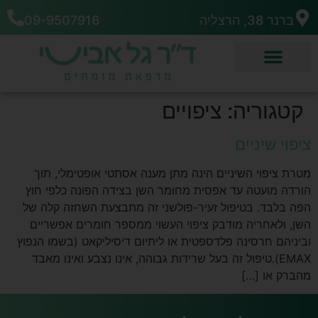
ברנר 38, הרצליה
09-9507916
קטגוריה:
ציפויים
ציפוי שיניים
מטרת ציפוי השיניים הינה מתן מענה אסתטי אופטימלי, תוך
הורדה מועטה עד אפסית מחומר השן בצידה הפונה כלפי חוץ
הפה בלבד. בטיפול זעיר-פולשני זה מתבצעת השחזה קלה של
השן, ולאחריה מודבק ציפוי העשוי ממספר חומרים אפשריים
וביניהם חרסינה פלדספטית או ליתיום דיסיליקאט (בשמו הנפוץ
EMAX).טיפול זה בעל שרידות גבוהה, אינו נצבע ואינו מאבד
מהברק או […]