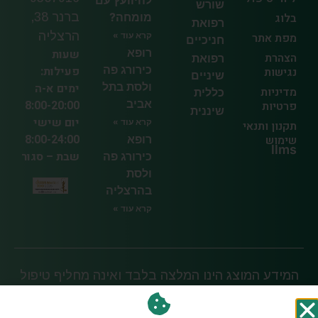
להיוועץ עם
שורש
בלוג
מומחה?
ברנר 38,
רפואת
הרצליה
מפת אתר
קרא עוד »
חניכיים
רופא
שעות
הצהרת
רפואת
כירורג פה
פעילות:
נגישות
שיניים
ולסת בתל
ימים א-ה
מדיניות
כללית
אביב
8:00-20:00
פרטיות
שיננית
יום שישי
קרא עוד »
תקנון ותנאי
8:00-24:00
שימוש
רופא
llms
שבת – סגור
כירורג פה
ולסת
בהרצליה
קרא עוד »
המידע המוצג הינו המלצה בלבד ואינה מחליף טיפול
בהמלצת רופא