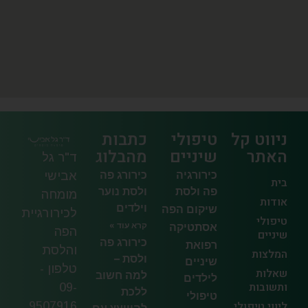
ניווט קל
טיפולי
כתבות
האתר
שיניים
מהבלוג
ד"ר גל
כירורגיה
כירורג פה
אבישי
בית
פה ולסת
ולסת נוער
מומחה
אודות
וילדים
שיקום הפה
לכירורגיית
טיפולי
אסתטיקה
קרא עוד »
הפה
שיניים
כירורג פה
רפואת
והלסת
המלצות
ולסת –
שיניים
טלפון -
שאלות
למה חשוב
לילדים
ותשובות
09-
ללכת
טיפולי
ליווי טיפולי
9507916